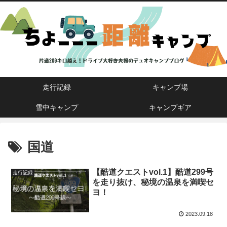
走行記録
キャンプ場
雪中キャンプ
キャンプギア
国道
【酷道クエストvol.1】酷道299号
走行記録
を走り抜け、秘境の温泉を満喫セ
ヨ！
2023.09.18