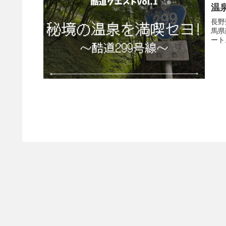
温
長野
馬県
ート